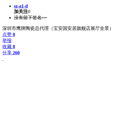
sz-a1-d
加关注
0
没有留下签名~~
深圳市鹰牌陶瓷总代理（宝安国安居旗舰店展厅全景）
点赞
0
举报
收藏
0
分享
260