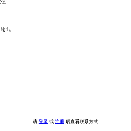
数值
A输出;
请
登录
或
注册
后查看联系方式