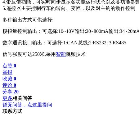
4.带反馈功能，可实时同步显示各功能运行状态以及各功能参
5.遥控器主要控制行车的转向、变幅，以及对主钩的动作控制
多种输出方式可供选择:
模拟量控制输出：可选择:10~10V输出;20~800mA输出;34~20m
数字通讯接口输出：可选择:1:CAN总线;2:RS232; 3.RS485
信号强度可达250米,采用
智能
跳频技术
点赞
0
举报
收藏
0
评论
0
分享
20
更多
相关问答
暂无问答，点这里提问
联系方式