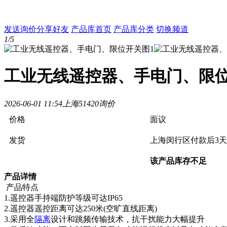
发送询价
分享好友
产品库首页
产品库分类
切换频道
1/5
工业无线遥控器、手电门、限
2026-06-01 11:54
上海
5142
0询价
价格
面议
发货
上海闵行区
付款后3
该产品库存不足
产品详情
产品特点
1.遥控器手持端防护等级可达IP65
2.遥控器遥控距离可达250米(空旷直线距离)
3.采用全
隔离
设计和跳频传输技术，抗干扰能力大幅提升