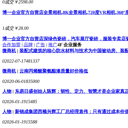
0成交
￥2598.00
博一企业官方自营店
全景相机,8K全景相机,720度VR相机,360
1成交
￥28.00
博一企业官方自营店
深绿色瓷砖，汽车展厅瓷砖，服装专卖店瓷砖
合作加盟
|
品牌
|
广告
|
推广
4F 企业服务
微商机
|
装配式建筑的核心防水材料与技术为中国被动房、装
0
2022-07-17
481337
微商机
|
云南丙烯酸聚氨酯漆质量好价格低
0
2020-06-01
835000
人物
|
东易日盛创始人陈辉：韧性、定力、智慧才是企业家真
0
2026-01-19
15485
人物
|
新锦成集团西樵兴辉工厂总经理袁伟：只有通过成本价
0
2026-01-19
15588