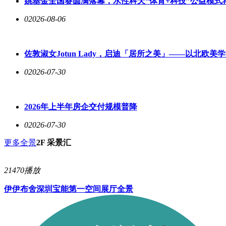
姚基金全国赛圆满落幕，水性科天“体育+科技”公益模式
0
2026-08-06
佐敦淑女Jotun Lady，启迪「居所之美」——以北欧
0
2026-07-30
2026年上半年房企交付规模普降
0
2026-07-30
更多全景
2F 采景汇
21470播放
伊伊布舍深圳宝能第一空间展厅全景