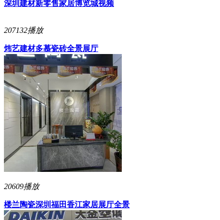
深圳建材新零售家居博览城视频
207132播放
炜艺建材多慕瓷砖全景展厅
20609播放
楼兰陶瓷深圳福田香江家居展厅全景