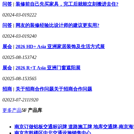
问答
|
装修前自己先买家具，完工后就能立刻搬进去住?
0
2024-03-01
9222
问答
|
网友的装修经验比设计师的建议更实用?
0
2024-03-01
9240
展会
|
2026 HD+ Asia 亚洲家居装饰及生活方式展
0
2025-08-15
3742
展会
|
2026 R+T Asia 亚洲门窗遮阳展
0
2025-08-15
3565
招商
|
关于招商合作问题关于招商合作问题
0
2023-07-21
11920
更多产品
5F 产品库
南京订做铝板交通标识牌 道路施工牌 地库交通牌-南京
南京市鼓楼区中北交通设施销售中心