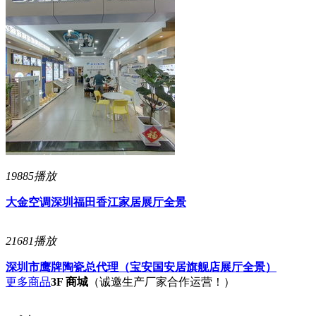
19885播放
大金空调深圳福田香江家居展厅全景
21681播放
深圳市鹰牌陶瓷总代理（宝安国安居旗舰店展厅全景）
更多商品
3F 商城
（诚邀生产厂家合作运营！）