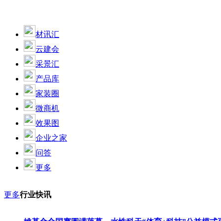
材讯汇
云建会
采景汇
产品库
家装圈
微商机
效果图
企业之家
问答
更多
更多
行业快讯